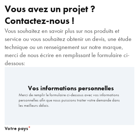
Réseaux sociaux
Vous avez un projet ?
ITINÉRAIRE
Contactez-nous !
EN SAVOIR PLUS
Vous souhaitez en savoir plus sur nos produits et
service ou vous souhaitez obtenir un devis, une étude
technique ou un renseignement sur notre marque,
merci de nous écrire en remplissant le formulaire ci-
dessous:
Vos informations personnelles
Merci de remplir le formulaire ci-dessous avec vos informations
personnelles afin que nous puissions traiter votre demande dans
les meilleurs délais.
Votre pays