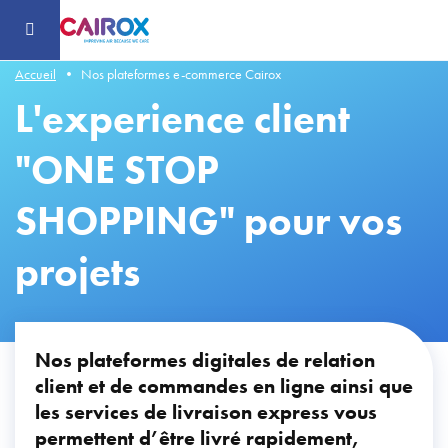
Header
-
Aller
au
contenu
principal
Accueil
Nos plateformes e-commerce Cairox
L'experience client
"ONE STOP
SHOPPING" pour vos
projets
Nos plateformes digitales de relation
client et de commandes en ligne ainsi que
les services de livraison express vous
permettent d’être livré rapidement,