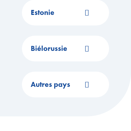
ITINÉRAIRE
Estonie
Site Web
EN SAVOIR PLUS
https://cairox.com/
Réseaux sociaux
ITINÉRAIRE
Biélorussie
Site Web
EN SAVOIR PLUS
https://cairox.com/
Réseaux sociaux
ITINÉRAIRE
Autres pays
02 35 23 90 90
EN SAVOIR PLUS
02 35 23 84 85 (fax)
agence.export@ouestisol.fr
ZI de la Rangle 27460 Alizay
Site Web
https://www.ouestisolventil.fr/