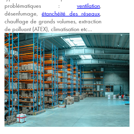
problématiques :
ventilation
,
désenfumage,
étanchéité des réseaux
,
chauffage de grands volumes, extraction
de polluant (ATEX), climatisation etc…