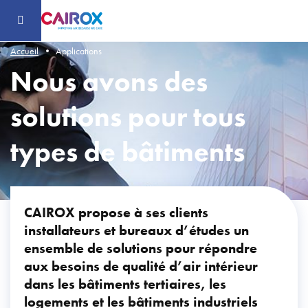
Header
-
Aller
au
contenu
principal
Accueil
Applications
Nous avons des
solutions pour tous
types de bâtiments
CAIROX propose à ses clients
installateurs et bureaux d’études un
ensemble de solutions pour répondre
aux besoins de qualité d’air intérieur
dans les bâtiments tertiaires, les
logements et les bâtiments industriels