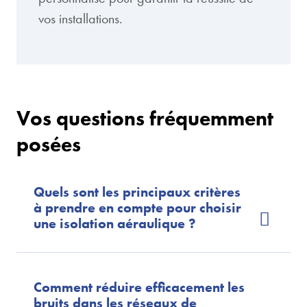
vos installations.
Vos questions fréquemment
posées
Quels sont les principaux critères
à prendre en compte pour choisir
une isolation aéraulique ?
Plusieurs critères sont déterminants : la
température de service (minimale et maximale),
Comment réduire efficacement les
bruits dans les réseaux de
le coefficient de conductivité thermique