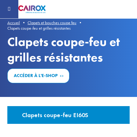
Header
-
Aller
au
contenu
principal
Accueil
Clapets et bouches coupe feu
Clapets coupe-feu et grilles résistantes
Clapets coupe-feu et
grilles résistantes
ACCÉDER À L'E-SHOP
Clapets coupe-feu EI60S