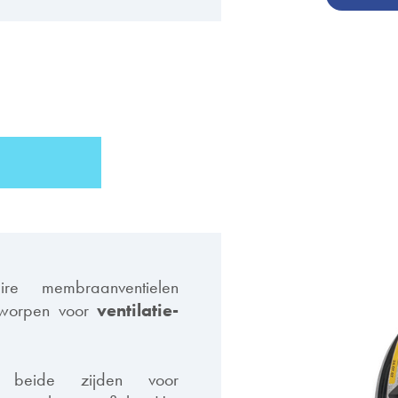
ire membraanventielen
ntworpen voor
ventilatie-
 beide zijden voor