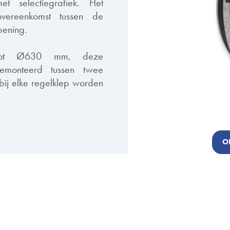
t selectiegrafiek. Het
vereenkomst tussen de
pening.
tot Ø630 mm, deze
monteerd tussen twee
e bij elke regelklep worden
O