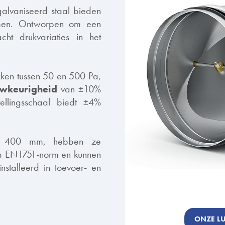
lvaniseerd staal bieden
temen. Ontworpen om een
ht drukvariaties in het
kken tussen 50 en 500 Pa,
wkeurigheid
van ±10%
ellingsschaal biedt ±4%
ot 400 mm, hebben ze
rm EN1751-norm en kunnen
nstalleerd in toevoer- en
ONZE L