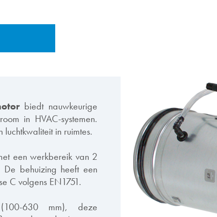
otor
biedt nauwkeurige
stroom in HVAC-systemen.
luchtkwaliteit in ruimtes.
et een werkbereik van 2
. De behuizing heeft een
sse C volgens EN1751.
s (100-630 mm), deze