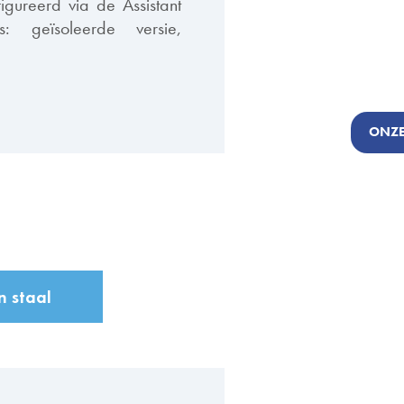
gureerd via de Assistant
: geïsoleerde versie,
ONZE
n staal