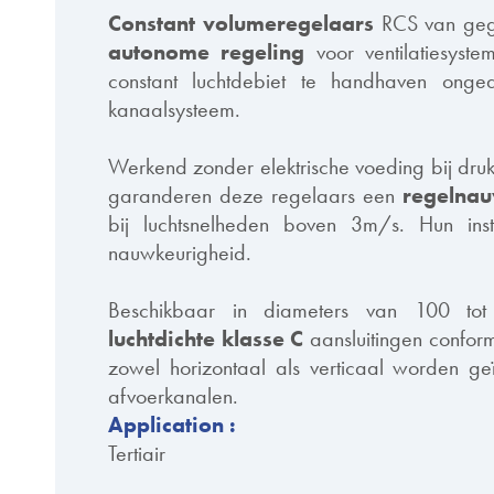
Constant volumeregelaars
RCS van gega
autonome regeling
voor ventilatiesys
constant luchtdebiet te handhaven ongeac
kanaalsysteem.
Werkend zonder elektrische voeding bij dru
garanderen deze regelaars een
regelnau
bij luchtsnelheden boven 3m/s. Hun inst
nauwkeurigheid.
Beschikbaar in diameters van 100 t
luchtdichte klasse C
aansluitingen confo
zowel horizontaal als verticaal worden geï
afvoerkanalen.
Application :
Tertiair