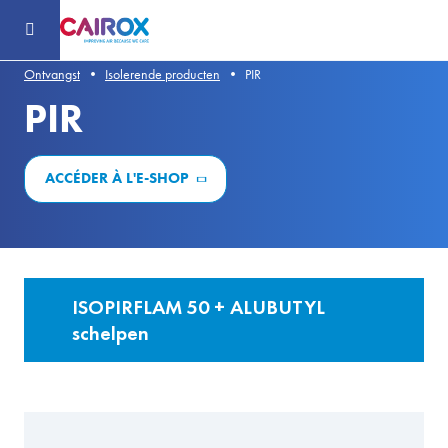
Ga
naar
de
hoofdinhoud
Ontvangst
Isolerende producten
PIR
PIR
ACCÉDER À L'E-SHOP
ISOPIRFLAM 50 + ALUBUTYL
schelpen